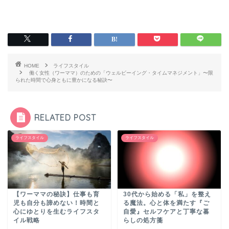
HOME
ライフスタイル
働く女性（ワーママ）のための「ウェルビーイング・タイムマネジメント」〜限
られた時間で心身ともに豊かになる秘訣〜
RELATED POST
ライフスタイル
ライフスタイル
【ワーママの秘訣】仕事も育
30代から始める「私」を整え
児も自分も諦めない！時間と
る魔法。心と体を満たす『ご
心にゆとりを生むライフスタ
自愛』セルフケアと丁寧な暮
イル戦略
らしの処方箋