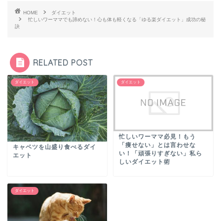
HOME
ダイエット
忙しいワーママでも諦めない！心も体も軽くなる「ゆる楽ダイエット」成功の秘
訣
RELATED POST
ダイエット
ダイエット
忙しいワーママ必見！もう
「痩せない」とは言わせな
キャベツを山盛り食べるダイ
い！「頑張りすぎない」私ら
エット
しいダイエット術
ダイエット