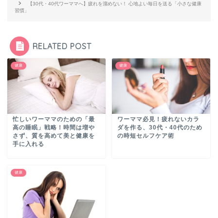
【30代・40代ワーママへ】疲れを溜めない！ 心地よい毎日を送る「小さな健康
習慣」
RELATED POST
健康
健康
忙しいワーママのための「最
ワーママ必見！疲れないカラ
高の睡眠」戦略！時間は増や
ダを作る、30代・40代のため
さず、質を高めて美と健康を
の時短セルフケア術
手に入れる
健康