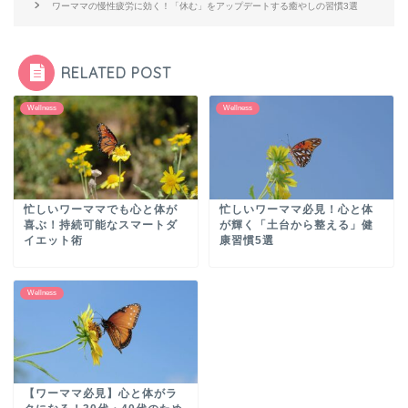
ワーママの慢性疲労に効く！「休む」をアップデートする癒やしの習慣3選
RELATED POST
Wellness
Wellness
忙しいワーママでも心と体が
忙しいワーママ必見！心と体
喜ぶ！持続可能なスマートダ
が輝く「土台から整える」健
イエット術
康習慣5選
Wellness
【ワーママ必見】心と体がラ