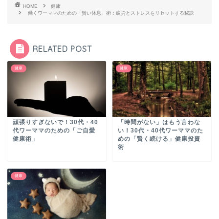
HOME
健康
働くワーママのための「賢い休息」術：疲労とストレスをリセットする秘訣
RELATED POST
健康
健康
頑張りすぎないで！30代・40
「時間がない」はもう言わな
代ワーママのための「ご自愛
い！30代・40代ワーママのた
健康術」
めの「賢く続ける」健康投資
術
健康