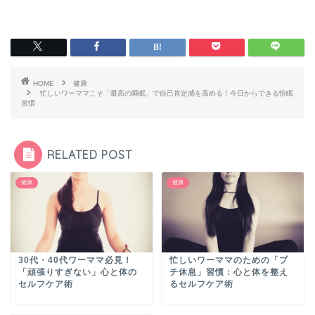
HOME
健康
忙しいワーママこそ「最高の睡眠」で自己肯定感を高める！今日からできる快眠
習慣
RELATED POST
健康
健康
30代・40代ワーママ必見！
忙しいワーママのための「プ
「頑張りすぎない」心と体の
チ休息」習慣：心と体を整え
セルフケア術
るセルフケア術