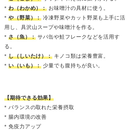
*
わ（わかめ）：
お味噌汁の具材に使う。
*
や（野菜）：
冷凍野菜やカット野菜も上手に活
用し、具沢山スープや味噌汁を作る。
*
さ（魚）：
サバ缶や鮭フレークなどを活用す
る。
*
し（しいたけ）：
キノコ類は栄養豊富。
*
い（いも）：
少量でも腹持ちが良い。
【期待できる効果】
* バランスの取れた栄養摂取
* 腸内環境の改善
* 免疫力アップ