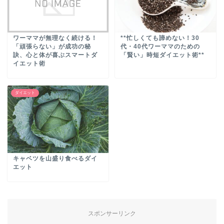
ワーママが無理なく続ける！
**忙しくても諦めない！30
「頑張らない」が成功の秘
代・40代ワーママのための
訣、心と体が喜ぶスマートダ
「賢い」時短ダイエット術**
イエット術
ダイエット
キャベツを山盛り食べるダイ
エット
スポンサーリンク