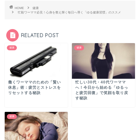
HOME
健康
忙殺ワーママ必見！心身を整え輝く毎日へ導く「ゆる健康習慣」のススメ
RELATED POST
健康
健康
働くワーママのための「賢い
忙しい30代・40代ワーママ
休息」術：疲労とストレスを
へ！今日から始める「ゆるっ
リセットする秘訣
と疲労回復」で笑顔を取り戻
す秘訣
健康