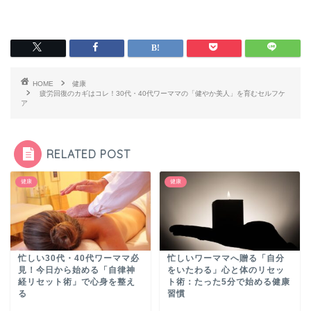
HOME
健康
疲労回復のカギはコレ！30代・40代ワーママの「健やか美人」を育むセルフケ
ア
RELATED POST
健康
健康
忙しい30代・40代ワーママ必
忙しいワーママへ贈る「自分
見！今日から始める「自律神
をいたわる」心と体のリセッ
経リセット術」で心身を整え
ト術：たった5分で始める健康
る
習慣