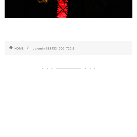
HOME
paternity-633453_960_720-2