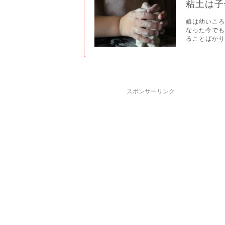
粘土は子
娘は幼いこ
なった今で
ることばかり.
スポンサーリンク