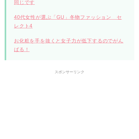
同じです
40代女性が選ぶ「GU」冬物ファッション セ
レクト4
お化粧を手を抜くと女子力が低下するのでがん
ばる！
スポンサーリンク